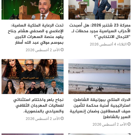
وفكيك، غدا الاثنين من السادسة صباحا إلى الحادية عشرة
مساء.
معركة 23 شتنبر 2026: هل أصبحت
تحت الرعاية الملكية السامية:
الأحزاب السياسية مجرد محطات لـ
الإعلامي و الصحفي هشام جناح
“الترحال الانتخابي”؟
يقود منصة السهرات الكبرى
بموسم مولاي عبد الله أمغار
الثلاثاء 4 أغسطس 2026
الأحد 2 أغسطس 2026
الدرك الملكي ببوزنيقة الشاطئ:
نجاح باهر واختتام استثنائي
استراتيجية أمنية محكمة لتأمين
لفعاليات المهرجان الثقافي
صيف المصطافين وضمان إنسيابية
والسياحي بالمنصورية.
السير بالشاطئ
الأحد 2 أغسطس 2026
الأحد 2 أغسطس 2026