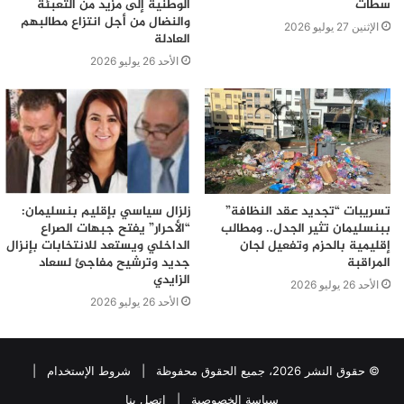
سطات
الوطنية إلى مزيد من التعبئة
والنضال من أجل انتزاع مطالبهم
الإثنين 27 يوليو 2026
العادلة
الأحد 26 يوليو 2026
تسريبات “تجديد عقد النظافة”
زلزال سياسي بإقليم بنسليمان:
ببنسليمان تثير الجدل.. ومطالب
“الأحرار” يفتح جبهات الصراع
إقليمية بالحزم وتفعيل لجان
الداخلي ويستعد للانتخابات بإنزال
المراقبة
جديد وترشيح مفاجئ لسعاد
الزايدي
الأحد 26 يوليو 2026
الأحد 26 يوليو 2026
© حقوق النشر 2026، جميع الحقوق محفوظة |
شروط الإستخدام
|
سياسة الخصوصية
|
اتصل بنا