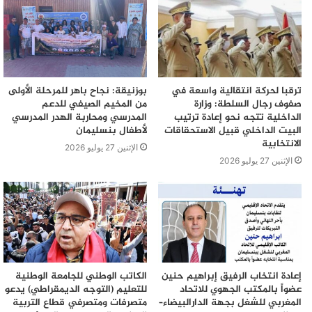
ترقبا لحركة انتقالية واسعة في
بوزنيقة: نجاح باهر للمرحلة الأولى
صفوف رجال السلطة: وزارة
من المخيم الصيفي للدعم
الداخلية تتجه نحو إعادة ترتيب
المدرسي ومحاربة الهدر المدرسي
البيت الداخلي قبيل الاستحقاقات
لأطفال بنسليمان
الانتخابية
الإثنين 27 يوليو 2026
الإثنين 27 يوليو 2026
إعادة انتخاب الرفيق إبراهيم حنين
الكاتب الوطني للجامعة الوطنية
عضواً بالمكتب الجهوي للاتحاد
للتعليم (التوجه الديمقراطي) يدعو
المغربي للشغل بجهة الدارالبيضاء–
متصرفات ومتصرفي قطاع التربية