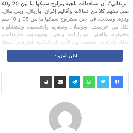
“برتقالي”، أن تساقطات ثلجية يتراوح سمكها ما بين 20 و40
سم، ستهم كلا من عمالات وأقاليم إفران، وأزيلال، وبني ملال،
وتازة، وميدلت، في حين سيتراوح سمكها ما بين 05 و 10 سم
بكل من جرسيف، وبولمان، وصفرو، والحسيمة، وشفشاون،
وخنيفرة، والحوز، وورزازات، وتنغير، وشيشاوة، وتارودانت،
وذلك ابتداء من منتصف نهار الأحد إلى الحادية عشرة من مساء
الاثنين.
اظهر المزيد
وأضاف المصدر ذاته أن أمطارا قوية أحيانا رعدية مع تساقط
محلي للبرد، تتراوح مقاييسها ما بين 60 إلى 90 ملم، مرتقبة
واتساب
تيلقرام
مشاركة عبر البريد
طباعة
بكل من طنجة-أصيلة، والفحص-أنجرة، والمضيق-الفنيدق،
وشفشاون، وتطوان، وتاونات، وتازة، ووزان، والعرائش،
والحسيمة، من منتصف نهار الأحد إلى السادسة من مساء
الإثنين، في حين ستتراوح مقاييسها ما بين 30 إلى 50 ملم بكل
من إفران، وبني ملال، وأزيلال، وخنيفرة غدا الاثنين من منتصف
الليل إلى الثالثة عصرا.