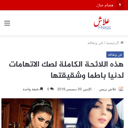
هشام جناح: من تألق الكاميرا الخفية إلى قيادة السهرات الفنية في الهواء الطلق
الق
الرئيسية
/
فن وثقافة
فن وثقافة
هذه اللائحة الكاملة لصك الاتهامات
لدنيا باطما وشقيقتها
علاش بريس
الإثنين 30 ديسمبر 2019
0
دقيقة واحدة