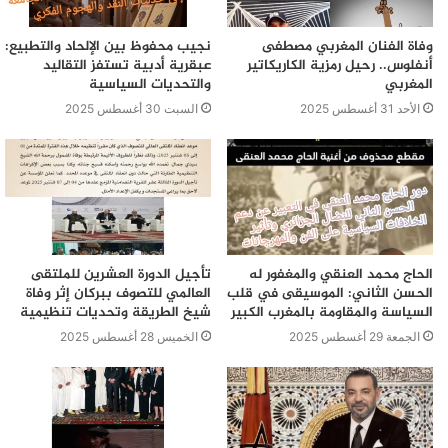
وفاة الفنان المغربي مصطفى
نجيب محفوظ بين الإلحاد والتطبيع:
أنفلوس.. رحيل رمزية الكاريكاتير
عبقرية أدبية تستفز التقاليد
المغربي
والتحديات السياسية
الأحد 31 أغسطس 2025
السبت 30 أغسطس 2025
الحاج محمد العنقي والمغفور له
تأجيل الدورة العشرين للملتقى
الحسن الثاني: الموسيقى في قلب
العالمي للتصوف ببركان إثر وفاة
السياسة والمقاومة بالمغرب الكبير
شيخ الطريقة وتحديات تنظيمية
الجمعة 29 أغسطس 2025
الخميس 28 أغسطس 2025