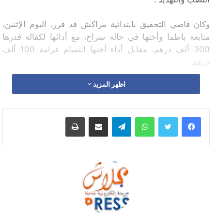
وكان قاضي التحقيق بابتدائية مراكش قد قرر، اليوم الإثنين،
متابعة باطما وأختها في حالة سراح، مع أدائها لكفالة قدرها
300 ألف درهم، مقابل أداء أختها ابتسام غرامة 100 ألف
درهم.
اظهر المزيد
وفي الوقت الذي تقرر فيه عقد أول جلسة للتحقيق يوم 10
فبراير المقبل، لم يستجب القاضي لملتمس النيابة العامة
بشأن إغلاق الحدود في وجه المطربة المذكورة وشقيقتها.
واتساب
تيلقرام
مشاركة عبر البريد
طباعة