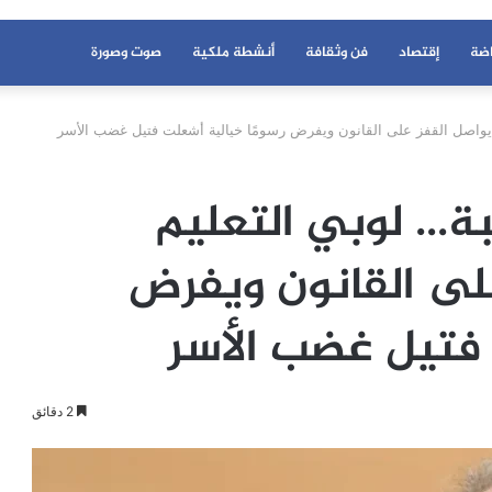
اضة
إقتصاد
فن وثقافة
أنشطة ملكية
صوت وصورة
يواصل القفز على القانون ويفرض رسومًا خيالية أشعلت فتيل غضب الأسر
بة… لوبي التعليم
لى القانون ويفرض
 فتيل غضب الأسر
2 دقائق