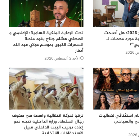
معركة 23 شتنبر 2026: هل أصبحت
تحت الرعاية الملكية السامية: الإعلامي و
ية مجرد محطات لـ
الصحفي هشام جناح يقود منصة
بي”؟
السهرات الكبرى بموسم مولاي عبد الله
أمغار
الأحد 2 أغسطس 2026
ام استثنائي لفعاليات
ترقبا لحركة انتقالية واسعة في صفوف
في والسياحي
رجال السلطة: وزارة الداخلية تتجه نحو
إعادة ترتيب البيت الداخلي قبيل
الاستحقاقات الانتخابية