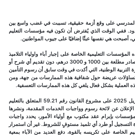
 المدرسي على وقع أزمة حقيقية، تسببت في غضب واسع بين
حدود. ففي الوقت الذي يُفترض أن تكون فيه مؤسسات التعليم
، أصبحت هي نفسها عبئًا إضافيًا على جيوب المواطنين.
ؤسسات التعليمية الخاصة على إجبار أباء واولياء التلاميذ
على دفع رسوم التسجيل والتأمين، تراوحت حسب مصادر مطلعة بين 1000 و 3000 درهم، دون تقديم أي شرح أو
التربية الوطنية، التي أكدت في وقت سابق أن رسوم التأمين
 الأمر الذي يثير تساؤلات عريضة حول شفافية هذه الممارسات من جهة، ومن
ه العملية بشكل فعال يلغي كل هذه الممارسات التعسفية.
ومعلوم أن المجلس الحكومي، كان قد صادق في أبريل 2025 على مشروع القانون رقم 59.21 المتعلق بالتعليم
علان عن لائحة رسوم وواجبات الخدمات المقدمة، ونشرها
ؤسسات بإبرام عقد مكتوب مع أولياء الأمور، يحدد واجبات
التسجيل أو طرد أي تلميذ مستوفٍ للشروط. غير أن استمرار
لخاصة على تكريسه بالقوة، دفع العديد من الآباء بمعية