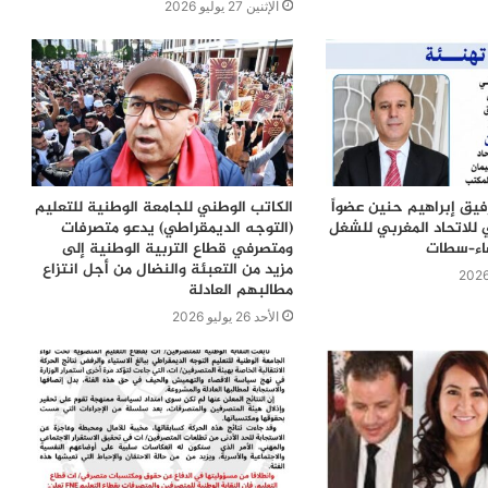
الإثنين 27 يوليو 2026
رفيق إبراهيم حنين عضواً
الكاتب الوطني للجامعة الوطنية للتعليم
 للاتحاد المغربي للشغل
(التوجه الديمقراطي) يدعو متصرفات
ضاء–سطات
ومتصرفي قطاع التربية الوطنية إلى
مزيد من التعبئة والنضال من أجل انتزاع
مطالبهم العادلة
الأحد 26 يوليو 2026