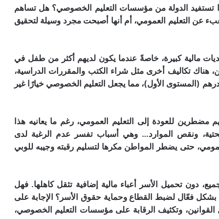
ا تستفيد الدولة من مؤسسات التعليم الخصوصي؟ هل تساهم
ء عن التعليم العمومي، أم أنها أصبحت مجرد وسيلة لتحقيق
ديات مالية كبيرة، خاصةً عندما يكون لديهم أكثر من طفل في
، هناك تكاليف أخرى مثل شراء الكتب والمقررات الدراسية،
تي وصلت في بعض المستويات الابتدائية إلى 1700 درهم (المستوى الأول)، مما يجعل التعليم الخصوصي خيارًا غير
 مضطرين للعودة إلى التعليم العمومي، رغم ما يعانيه هذا
حتية، ونقص الموارد… وهي أسباب تفسر عدم الرغبة لدى
لعمومي، حتى يضطر المواطن مكرها لتسليم رقبته وجيبه للوبي
ع، دون تحميل الأسر أعباء مالية إضافية تثقل كاهلها. فهل
بشكل فعّال لضبط القطاع وحماية حقوق الأسر؟ الإجابة على
 القوانين، وتكثيف الرقابة على مؤسسات التعليم الخصوصي،