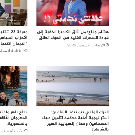
هشام جناح: من تألق الكاميرا الخفية إلى
قيادة السهرات الفنية في الهواء الطلق
الأحزاب السياس
“الترحال الانتخا
الأربعاء 5 أغسطس 2026
الثلاثاء 4 أغسطس 2026
الدرك الملكي ببوزنيقة الشاطئ:
نجاح باهر واختت
استراتيجية أمنية محكمة لتأمين صيف
المهرجان الثقا
المصطافين وضمان إنسيابية السير
بالمنصورية.
بالشاطئ
الأحد 2 أغسطس 2026