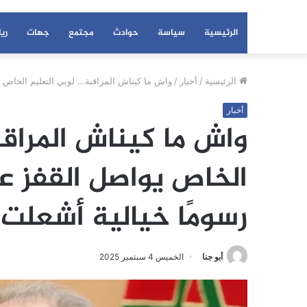
الرئيسية
سياسة
حوادث
مجتمع
جهات
ري
الرئيسية
/
أخبار
/
واش ما كيناش المراقبة… لوبي التعليم الخاص 
أخبار
واش ما كيناش المراق
الخاص يواصل القفز ع
رسومًا خيالية أشعلت
أبو جنا
الخميس 4 سبتمبر 2025