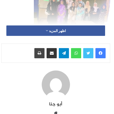
اظهر المزيد
من إعداد وتأطير : ذ أباالشيخ فريك
واتساب
تيلقرام
مشاركة عبر البريد
طباعة
ومن تنشيط: ذ عبد الرزاق مساعف
حول موضوع الصعوبات والتعثرات التي تواجه المتعلم في
الكتابة الإنشائية الفلسفية وسبل معالجتها.
أبو جنا
موقع