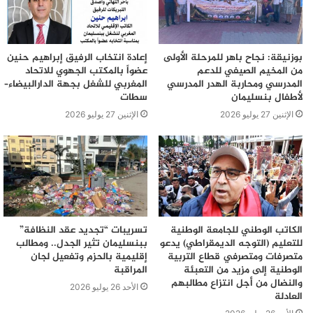
بوزنيقة: نجاح باهر للمرحلة الأولى
إعادة انتخاب الرفيق إبراهيم حنين
من المخيم الصيفي للدعم
عضواً بالمكتب الجهوي للاتحاد
المدرسي ومحاربة الهدر المدرسي
المغربي للشغل بجهة الدارالبيضاء–
لأطفال بنسليمان
سطات
الإثنين 27 يوليو 2026
الإثنين 27 يوليو 2026
الكاتب الوطني للجامعة الوطنية
تسريبات “تجديد عقد النظافة”
للتعليم (التوجه الديمقراطي) يدعو
ببنسليمان تثير الجدل.. ومطالب
متصرفات ومتصرفي قطاع التربية
إقليمية بالحزم وتفعيل لجان
الوطنية إلى مزيد من التعبئة
المراقبة
والنضال من أجل انتزاع مطالبهم
الأحد 26 يوليو 2026
العادلة