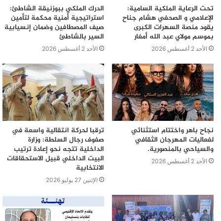
تحت الرعاية الملكية السامية:
الدرك الملكي ببوزنيقة الشاطئ:
الإعلامي و الصحفي هشام جناح
استراتيجية أمنية محكمة لتأمين
يقود منصة السهرات الكبرى
صيف المصطافين وضمان إنسيابية
بموسم مولاي عبد الله أمغار
السير بالشاطئ
الأحد 2 أغسطس 2026
الأحد 2 أغسطس 2026
نجاح باهر واختتام استثنائي
ترقبا لحركة انتقالية واسعة في
لفعاليات المهرجان الثقافي
صفوف رجال السلطة: وزارة
والسياحي بالمنصورية.
الداخلية تتجه نحو إعادة ترتيب
البيت الداخلي قبيل الاستحقاقات
الأحد 2 أغسطس 2026
الانتخابية
الإثنين 27 يوليو 2026