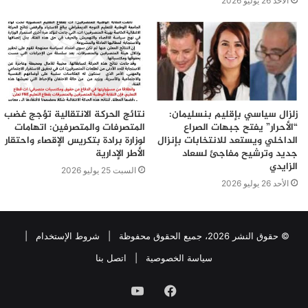
الأحد 26 يوليو 2026
زلزال سياسي بإقليم بنسليمان:
نتائج الحركة الانتقالية تؤجج غضب
“الأحرار” يفتح جبهات الصراع
المتصرفات والمتصرفين: اتهامات
الداخلي ويستعد للانتخابات بإنزال
لوزارة برادة بتكريس الإقصاء واحتقار
جديد وترشيح مفاجئ لسعاد
الأطر الإدارية
الزايدي
السبت 25 يوليو 2026
الأحد 26 يوليو 2026
© حقوق النشر 2026، جميع الحقوق محفوظة |
شروط الإستخدام
|
سياسة الخصوصية
|
اتصل بنا
فيسبوك
يوتيوب