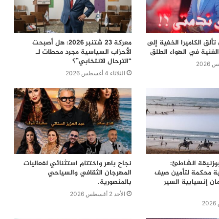
ألق الكاميرا الخفية إلى
معركة 23 شتنبر 2026: هل أصبحت
لفنية في الهواء الطلق
الأحزاب السياسية مجرد محطات لـ
“الترحال الانتخابي”؟
الثلاثاء 4 أغسطس 2026
بوزنيقة الشاطئ:
نجاح باهر واختتام استثنائي لفعاليات
ية محكمة لتأمين صيف
المهرجان الثقافي والسياحي
ن إنسيابية السير
بالمنصورية.
الأحد 2 أغسطس 2026