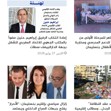
اهر للمرحلة الأولى من
إعادة انتخاب الرفيق إبراهيم حنين عضواً
للدعم المدرسي ومحاربة
بالمكتب الجهوي للاتحاد المغربي للشغل
لأطفال بنسليمان
بجهة الدارالبيضاء–سطات
الإثنين 27 يوليو 2026
 عقد النظافة”
زلزال سياسي بإقليم بنسليمان: “الأحرار”
الجدل.. ومطالب إقليمية
يفتح جبهات الصراع الداخلي ويستعد