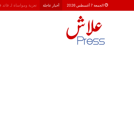
هشام جناح: من تألق الك
الجمعة 7 أغسطس 2026
أخبار عاجلة