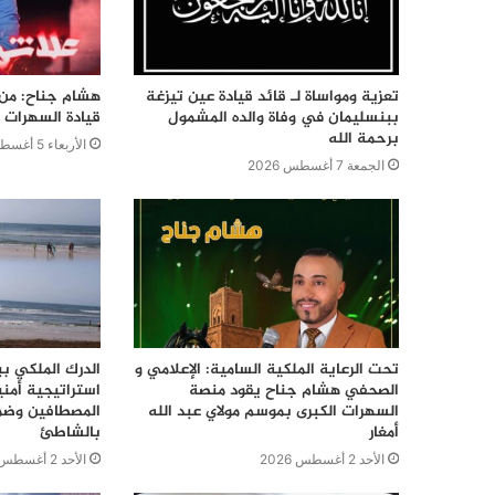
تعزية ومواساة لـ قائد قيادة عين تيزغة
هشام جناح: من ت
ببنسليمان في وفاة والده المشمول
قيادة السهرات ا
برحمة الله
الأربعاء 5 أغسطس 2026
الجمعة 7 أغسطس 2026
تحت الرعاية الملكية السامية: الإعلامي و
الدرك الملكي ب
الصحفي هشام جناح يقود منصة
استراتيجية أمن
السهرات الكبرى بموسم مولاي عبد الله
المصطافين وضما
أمغار
بالشاطئ
الأحد 2 أغسطس 2026
الأحد 2 أغسطس 2026