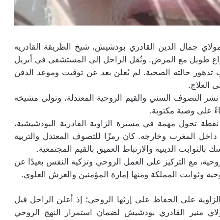
 الجمعة 8 أغسطس 2025 ،الشيخ مولاي جمال الدين القادري بودشيش، شيخ الطريقة القادرية
اع طويل مع المرض. ونُقل الراحل إلى المستشفى في أبريل
تدهور حالته الصحية. لم يُعلن بعد عن توقيت وموعد الدفن
 العلاج.
ره الكبير في نشر التصوف السني والقيم الروحية المعتدلة، وتولى مشيخة
طة تحول مهمة في مسيرة الزاوية القادرية البودشيشية،
داخل المغرب وخارجه. كان رمزًا للتصوف المعتدل والتربية
 بالثوابت الدينية والارتباط العميق بالقيم المجتمعية.
حية، مع التركيز على العمل الروحي وتزكية النفس بعيدًا عن
حية وثوابت المملكة ومنها إمارة المؤمنين والعرش العلوي.
اوية على الحفاظ على إرثها الروحي؛ إذ أعلن الراحل قبل
ولاي منير القادري بودشيش لضمان استمرار النهج الروحي