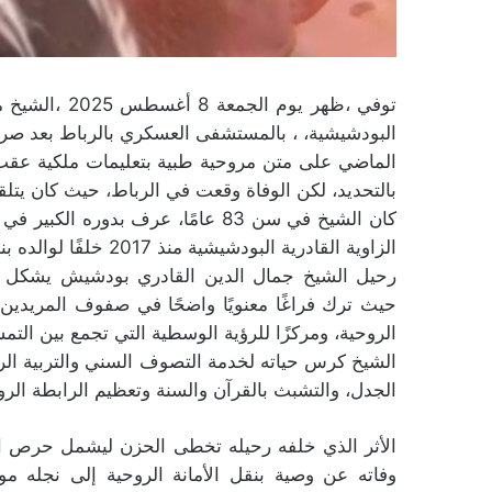
توفي ،ظهر يوم
البودشيشية، ، بالمستشفى العسكري بالرباط بعد صر
الماضي على متن مروحية طبية بتعليمات ملكية عقب 
بالتحديد، لكن الوفاة وقعت في الرباط، حيث كان يتلقى
كان الشيخ في سن 83 عامًا، عرف بدو
الزاوية القادرية البودشيشية منذ 2017 خلفًا لوالده بناءً على وصية مكتوبة.
رحيل الشيخ جمال الدين القادري بودشيش يشكل نق
حيث ترك فراغًا معنويًا واضحًا في صفوف المريدين 
الروحية، ومركزًا للرؤية الوسطية التي تجمع بين التمسك
الشيخ كرس حياته لخدمة التصوف السني والتربية الرو
الجدل، والتشبث بالقرآن والسنة وتعظيم الرابطة الرو
الأثر الذي خلفه رحيله تخطى الحزن ليشمل حرص الز
وفاته عن وصية بنقل الأمانة الروحية إلى نجله م