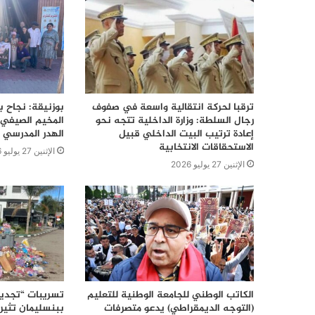
ترقبا لحركة انتقالية واسعة في صفوف
بوزنيقة: نجاح ب
رجال السلطة: وزارة الداخلية تتجه نحو
المخيم الصيفي 
إعادة ترتيب البيت الداخلي قبيل
الهدر المدرسي 
الاستحقاقات الانتخابية
الإثنين 27 يوليو 2026
الإثنين 27 يوليو 2026
الكاتب الوطني للجامعة الوطنية للتعليم
تسريبات “تجديد
(التوجه الديمقراطي) يدعو متصرفات
ببنسليمان تثير 