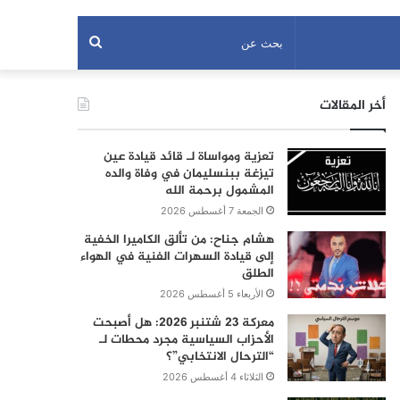
بحث
عن
أخر المقالات
تعزية ومواساة لـ قائد قيادة عين
تيزغة ببنسليمان في وفاة والده
المشمول برحمة الله
الجمعة 7 أغسطس 2026
هشام جناح: من تألق الكاميرا الخفية
إلى قيادة السهرات الفنية في الهواء
الطلق
الأربعاء 5 أغسطس 2026
معركة 23 شتنبر 2026: هل أصبحت
الأحزاب السياسية مجرد محطات لـ
“الترحال الانتخابي”؟
الثلاثاء 4 أغسطس 2026