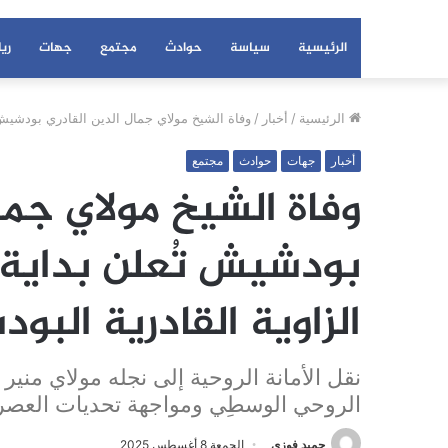
الرئيسية
سياسة
حوادث
مجتمع
جهات
ري
الرئيسية
/
أخبار
/
وفاة الشيخ مولاي جمال الدين القادري بودشيش ت
أخبار
جهات
حوادث
مجتمع
وفاة الشيخ مولاي جما
بودشيش تُعلن بداية
الزاوية القادرية البو
نقل الأمانة الروحية إلى نجله مولاي مني
الروحي الوسطِي ومواجهة تحديات العصر
حميد فوزي
الجمعة 8 أغسطس 2025