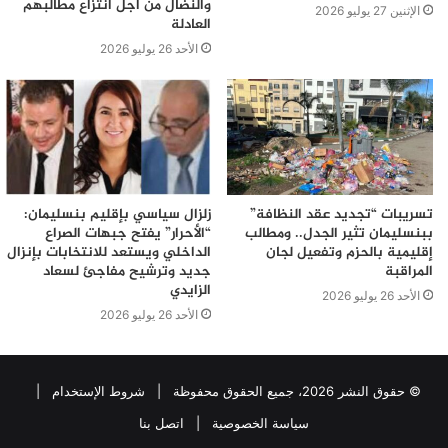
والنضال من أجل انتزاع مطالبهم
الإثنين 27 يوليو 2026
العادلة
الأحد 26 يوليو 2026
تسريبات “تجديد عقد النظافة”
زلزال سياسي بإقليم بنسليمان:
ببنسليمان تثير الجدل.. ومطالب
“الأحرار” يفتح جبهات الصراع
إقليمية بالحزم وتفعيل لجان
الداخلي ويستعد للانتخابات بإنزال
المراقبة
جديد وترشيح مفاجئ لسعاد
الزايدي
الأحد 26 يوليو 2026
الأحد 26 يوليو 2026
© حقوق النشر 2026، جميع الحقوق محفوظة |
شروط الإستخدام
|
سياسة الخصوصية
|
اتصل بنا