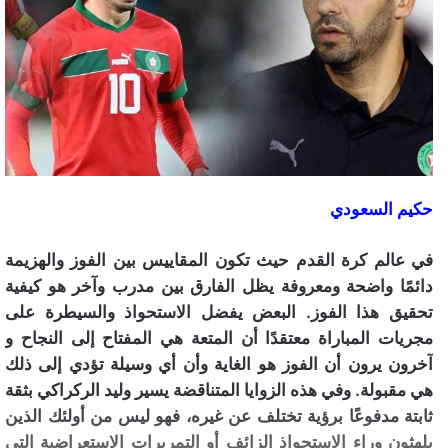
حكيم السعودي
في عالم كرة القدم حيث تكون المقاييس بين الفوز والهزيمة
دائمًا واضحة ومعروفة يظل الفارق بين مدرب وآخر هو كيفية
تحقيق هذا الفوز. البعض يفضل الاستحواذ والسيطرة على
مجريات المباراة معتقدًا أن المتعة هي المفتاح إلى النجاح و
آخرون يرون أن الفوز هو الغاية وأن أي وسيلة تؤدي إلى ذلك
هي مقبولة. وفي هذه الزوايا المتناقضة يسير وليد الركراكي بثقة
ثابتة مدفوعًا برؤية تختلف عن غيره، فهو ليس من أولئك الذين
يلهثون وراء الاستحواذ الزائف أو التمريرات الاستعراضية التي