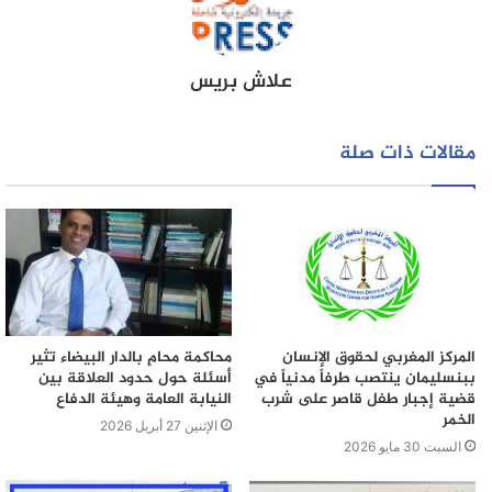
علاش بريس
مقالات ذات صلة
المركز المغربي لحقوق الإنسان
محاكمة محامٍ بالدار البيضاء تثير
ببنسليمان ينتصب طرفاً مدنياً في
أسئلة حول حدود العلاقة بين
قضية إجبار طفل قاصر على شرب
النيابة العامة وهيئة الدفاع
الخمر
الإثنين 27 أبريل 2026
السبت 30 مايو 2026