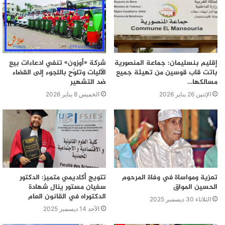
إقليم بنسليمان: جماعة المنصورية
شركة «أوزون» تنفي ادعاءات بيع
باتت قاب قوسين من تهيئة جميع
الآليات وتلوّح باللجوء إلى القضاء
مسالكها…
ضد التشهير
الإثنين 26 يناير 2026
الخميس 8 يناير 2026
تعزية ومواساة في وفاة المرحوم
تتويج أكاديمي متميز: الدكتور
الحسين المواق
سفيان مستور ينال شهادة
الدكتوراه في القانون العام
الثلاثاء 30 ديسمبر 2025
الأحد 14 ديسمبر 2025