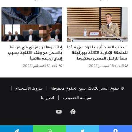
تنصيب السيد أيوب لكرادسي قائداً
إدانة مهاجر مغربي في فرنسا
للملحقة الإدارية الثالثة ببوزنيقة
بالسجن مع وقف التنفيذ بسبب
خلفاً للراحل المهدي بوتكيوط
إزعاج زوجته هاتفياً
الثلاثاء 16 سبتمبر 2025
الأحد 31 أغسطس 2025
© حقوق النشر 2026، جميع الحقوق محفوظة |
شروط الإستخدام
|
سياسة الخصوصية
|
اتصل بنا
فيسبوك
يوتيوب