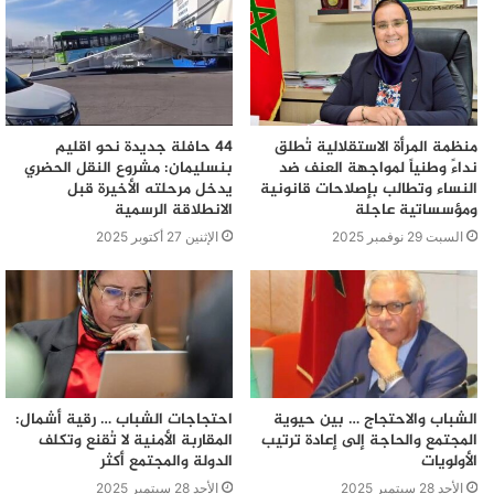
منظمة المرأة الاستقلالية تُطلق
44 حافلة جديدة نحو اقليم
نداءً وطنياً لمواجهة العنف ضد
بنسليمان: مشروع النقل الحضري
النساء وتطالب بإصلاحات قانونية
يدخل مرحلته الأخيرة قبل
ومؤسساتية عاجلة
الانطلاقة الرسمية
السبت 29 نوفمبر 2025
الإثنين 27 أكتوبر 2025
الشباب والاحتجاج … بين حيوية
احتجاجات الشباب … رقية أشمال:
المجتمع والحاجة إلى إعادة ترتيب
المقاربة الأمنية لا تُقنع وتكلف
الأولويات
الدولة والمجتمع أكثر
الأحد 28 سبتمبر 2025
الأحد 28 سبتمبر 2025