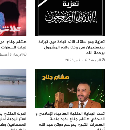
تعزية ومواساة لـ قائد قيادة عين تيزغة
هشام جناح: من ت
ببنسليمان في وفاة والده المشمول
قيادة السهرات ا
برحمة الله
الأربعاء 5 أغسطس 2026
الجمعة 7 أغسطس 2026
تحت الرعاية الملكية السامية: الإعلامي و
الدرك الملكي ب
الصحفي هشام جناح يقود منصة
استراتيجية أمن
السهرات الكبرى بموسم مولاي عبد الله
المصطافين وضما