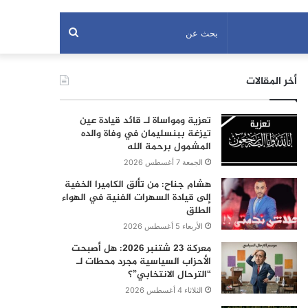
بحث
عن
أخر المقالات
تعزية ومواساة لـ قائد قيادة عين
تيزغة ببنسليمان في وفاة والده
المشمول برحمة الله
الجمعة 7 أغسطس 2026
هشام جناح: من تألق الكاميرا الخفية
إلى قيادة السهرات الفنية في الهواء
الطلق
الأربعاء 5 أغسطس 2026
معركة 23 شتنبر 2026: هل أصبحت
الأحزاب السياسية مجرد محطات لـ
“الترحال الانتخابي”؟
الثلاثاء 4 أغسطس 2026