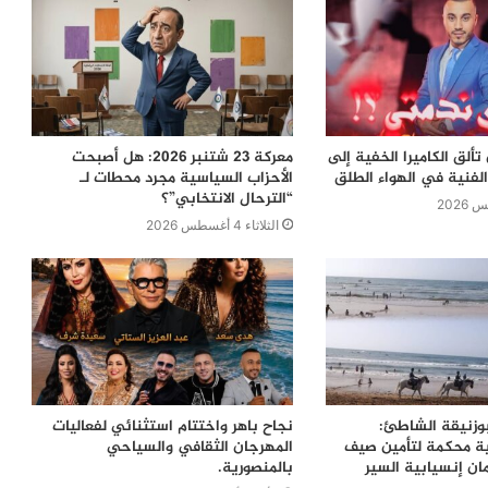
ألق الكاميرا الخفية إلى
معركة 23 شتنبر 2026: هل أصبحت
لفنية في الهواء الطلق
الأحزاب السياسية مجرد محطات لـ
“الترحال الانتخابي”؟
الثلاثاء 4 أغسطس 2026
بوزنيقة الشاطئ:
نجاح باهر واختتام استثنائي لفعاليات
ية محكمة لتأمين صيف
المهرجان الثقافي والسياحي
ن إنسيابية السير
بالمنصورية.