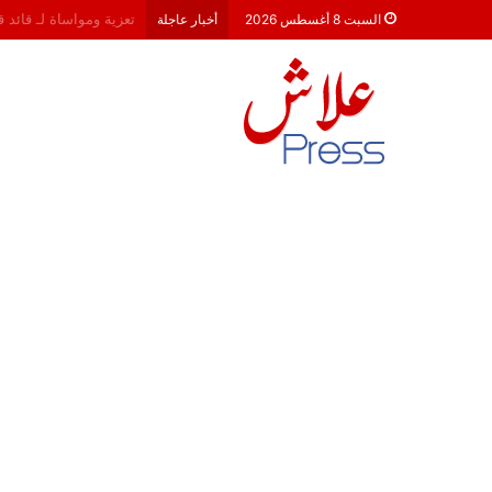
هشام جناح: من تألق الك
السبت 8 أغسطس 2026
أخبار عاجلة