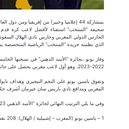
الحارس الدولي المغربي وحارس نادي الهلال السعودي ،
الذي نظمته جريدة “المنتخب” الرياضية المتخصصة بمشا
وفاز بونو ،بجائزة “الأسد الذهبي” في نسختها الخ
2022-2023، وهو أول لاعب مغربي يحصل على جائزة “الأسد الذهبي” لجريدة “المنتخب” في طبعتها الإفريقية.
وتفوق ياسين بونو على النجم النيجيري وهداف نابولي
المغربي ومدافع نادي باريس سان جيرمان أشرف حكيم
وفي ما يلي الترتيب النهائي لجائزة “الأسد الذهبي 2023”:
1 – ياسين بونو (المغرب – إشبيلية / الهلال): 208 نقطة