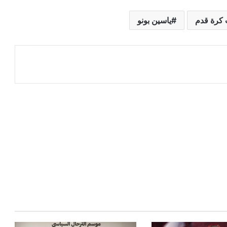
 كرة قدم
ياسين بونو
عة