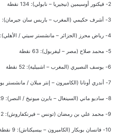
2- فيكتور أوسيمين (نيجيريا – نابولي): 134 نقطة
3- أشرف حكيمي (المغرب – باريس سان جيرمان): 83 نقطة
4- رياض محرز (الجزائر – مانشستر سيتي / الأهلي): 72 نقطة
5- محمد صلاح (مصر – ليفربول): 63 نقطة
6- يوسف النصيري (المغرب – اشبيلية): 52 نقطة
7- أندري أونانا (الكاميرون – إنتر مبلان / مانشستر يونايتد): 31 نقطة
8- ساديو ماني (السينغال – بايرن ميونيخ / النصر): 29 نقطة
9- محمد علي بن رمضان (تونس – فيرنكفاروش): 12 نقطة
10- فانسان بوبكار (الكاميرون – بيسيكتاش): 9 نقطة