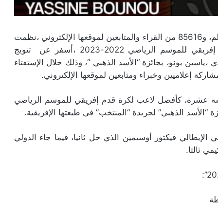
بمشاركة 44 إعلاميا وخبيرا من إفريقيا ومن دول العالم، و85616 من القراء والمتابعين لموقعها الإلكتروني ،نظمت
صحيفة “المنتخب” استفتاء لأفضل لاعب كرة قدم إفريقي للموسم الرياضي 2022-2023 ،أسفر عن تتويج
ياسين بونو، بجائزة “الأسد الذهبي “، وذلك خلال الإستفتاء
ركة إعلاميين وخبراء ومتابعين لموقعها الإلكتروني.
امسة عشرة، كأفضل لاعب لكرة قدم إفريقي للموسم الرياضي
 الإيطالي فيكتور أوسيمين الذي حل ثانيا، فيما جاء الدولي
ي ثالثا.