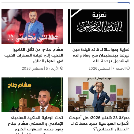
تعزية ومواساة لـ قائد قيادة عين
هشام جناح: من تألق الكاميرا
تيزغة ببنسليمان في وفاة والده
الخفية إلى قيادة السهرات الفنية
المشمول برحمة الله
في الهواء الطلق
الجمعة 7 أغسطس 2026
الأربعاء 5 أغسطس 2026
معركة 23 شتنبر 2026: هل أصبحت
تحت الرعاية الملكية السامية:
الأحزاب السياسية مجرد محطات لـ
الإعلامي و الصحفي هشام جناح
“الترحال الانتخابي”؟
يقود منصة السهرات الكبرى