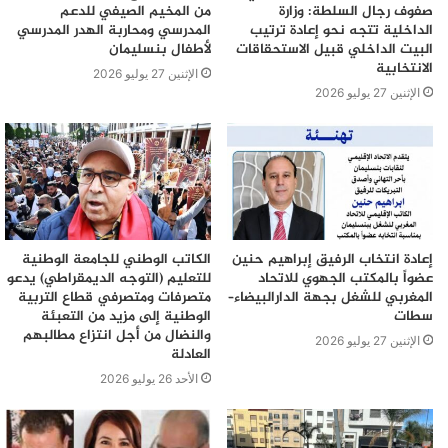
صفوف رجال السلطة: وزارة
من المخيم الصيفي للدعم
الداخلية تتجه نحو إعادة ترتيب
المدرسي ومحاربة الهدر المدرسي
البيت الداخلي قبيل الاستحقاقات
لأطفال بنسليمان
الانتخابية
الإثنين 27 يوليو 2026
الإثنين 27 يوليو 2026
إعادة انتخاب الرفيق إبراهيم حنين
الكاتب الوطني للجامعة الوطنية
عضواً بالمكتب الجهوي للاتحاد
للتعليم (التوجه الديمقراطي) يدعو
المغربي للشغل بجهة الدارالبيضاء–
متصرفات ومتصرفي قطاع التربية
سطات
الوطنية إلى مزيد من التعبئة
والنضال من أجل انتزاع مطالبهم
الإثنين 27 يوليو 2026
العادلة
الأحد 26 يوليو 2026