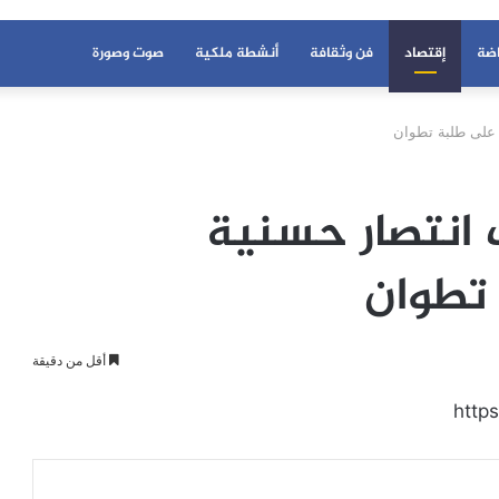
اضة
إقتصاد
فن وثقافة
أنشطة ملكية
صوت وصورة
 على طلبة تطوان
 انتصار حسنية
تطوان
أقل من دقيقة
http
عة