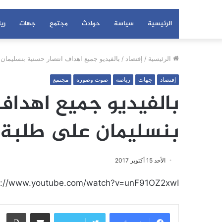
الرئيسية
سياسة
حوادث
مجتمع
جهات
ري
الرئيسية
/
إقتصاد
/
بالفيديو جميع اهداف انتصار حسنية بنسليمان
إقتصاد
جهات
رياضة
صوت وصورة
مجتمع
بالفيديو جميع اهداف
بنسليمان على طلبة 
الأحد 15 أكتوبر 2017
s://www.youtube.com/watch?v=unF91OZ2xwI
مشاركة عبر البريد
طبا