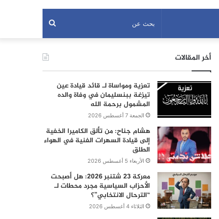
بحث
عن
أخر المقالات
تعزية ومواساة لـ قائد قيادة عين
تيزغة ببنسليمان في وفاة والده
المشمول برحمة الله
الجمعة 7 أغسطس 2026
هشام جناح: من تألق الكاميرا الخفية
إلى قيادة السهرات الفنية في الهواء
الطلق
الأربعاء 5 أغسطس 2026
معركة 23 شتنبر 2026: هل أصبحت
الأحزاب السياسية مجرد محطات لـ
“الترحال الانتخابي”؟
الثلاثاء 4 أغسطس 2026