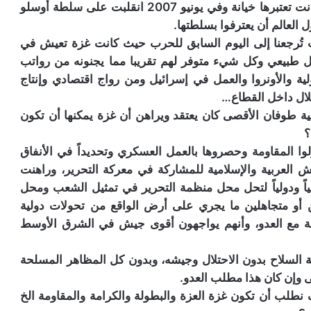
2006 شاركت في انتخابات لـ(سلطة أوسلو) التي كانت تعتبرها خيانة وفي يونيو 2007 انقلبت على سلطة أوسلو
لعالم أن يعترفوا بسلطتها.
ُرجعنا إلى اليوم السابق للحرب حيث كانت غزة تعيش في
 طبيعي وكل شيء متوفر لهم تقريبا مما يجنونه من رواتب
ية والأونروا والعمل في إسرائيل ومن رواج اقتصادي وإنتاج
لال داخل القطاع…
ة طوفان الأقصى كان يعتقد ويراهن أن غزة يمكنها أن تكون
؟
 المقاومة وحصروها بالعمل العسكري وتحديداً في الأنفاق
 العربية والإسلامية للمشاركة في معركة التحرير، وراهنت
 ودولياً لتحل محل منظمة التحرير في تمثيل الشعب ومحل
 أو متجاهلين ما يجري على أرض الواقع من تحولات دولية
عة مع العدو، وأنهم يواجهون أقوى جيش في الشرق الأوسط
 السلاح بدون الاحتلال وجيشه، وبدون كل المظاهر المسلحة
ى وإن كان هذا مطلب العدو.
طلب أن تكون غزة العزة والبطولة والكرامة والمقاومة الخ