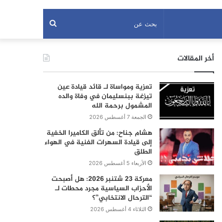
بحث
عن
أخر المقالات
تعزية ومواساة لـ قائد قيادة عين
تيزغة ببنسليمان في وفاة والده
المشمول برحمة الله
الجمعة 7 أغسطس 2026
هشام جناح: من تألق الكاميرا الخفية
إلى قيادة السهرات الفنية في الهواء
الطلق
الأربعاء 5 أغسطس 2026
معركة 23 شتنبر 2026: هل أصبحت
الأحزاب السياسية مجرد محطات لـ
“الترحال الانتخابي”؟
الثلاثاء 4 أغسطس 2026