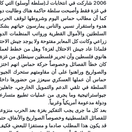
في غزة فقط وأصبحت سلطة حاكمة هناك وطالبت دول ا
كما أن مطالب حماس اليوم وشروطها لوقف الحرب ت
هدوء واستقرار نسبي والناس يمارسون حياتهم بشكل
السلطتين والأموال القطرية ورواتب المنظمات الدول
زراعي وكانت كل المعابر مفتوحة ولا يوجد جيش الاحت
فلماذا عاد جيش الاحتلال لغزة؟ وهل من خطط لعملي
هانوي فلسطين وأن تحرير فلسطين سينطلق من غزة
كان خطأ الفصائل وخصوصاً حركة حماس انهم اختزلوا
والصواريخ وراهنوا على أن مقاومتهم ستحرك الجيوش
حماس أن عملها العسكري سيعزز من حضورها داخلياً
السلطة في تلقي الدعم والتمويل الخارجي، جاهلين
جيواستراتيجية وما يجرى من عمليات تطبيع متسار
ودولة مدعومة أمريكياً وغربياً.
بعد كل ما جرى يجب التفكير بغزة بعد الحرب منزوعة
للفصائل الفلسطينية وخصوصاً الصواريخ والأنفاق، حت
قد يكون هذا المطلب صادما و مستفزا للبعض، فكيف ن