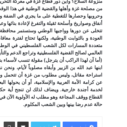
منزوعة السلاح؟ وأين دور قطاع غزة في معركة التحري
من مصلحة غزة وأهلها والقضية الوطنية في هذا الوق
وحروبها وحصارها للتغطية على ما يجري في الضفة 
أنفاق وصواريخ وأسلحة ثقيلة والتفرغ لإعادة بنائها و
تتخلى عن دورها وواجبها الوطني وستستمر محافظة ع
العودة و بالثوابت الوطنية، ولكنها تحتاج لفترة معا
متعددة المسارات لكل الشعب الفلسطيني في الوطن وا
العالمي لصالح القضية الفلسطينية وتراجع الدعم والتأي
(أما آن لهذا الراكب أن يترجل) مقولة تنسب لأسماء ب
ابنها عبد الله بن الزبير وأبقاه مصلوباً لأيام، ون
استراحة مقاتل، وليس مطلوب من غزة أن تتحمل وحد
عن كرامة الأمة العربية والإسلامية، أو أن يحولها ا
لخدمة أجندة خارجية. ويضاف لذلك لن تنجح أية حكو
القطاع ووقف المجاعة وهو مطلب له الأولوية الآن ف
حالة عدم رضا بينها وبين الشعب المكلوم.
مشاركة عبر البريد
طبا