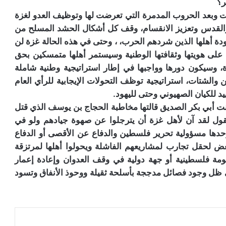
ر؟
ت وبعد الحروب المدمرة التي تعرضت لها وتوظيف العدو لغزة
والقدس وتعزيز الانقسام، وقف كل أشكال الحشد المسلح من
عودة أهلها الذين شردهم الحرب، ، وحتى في هذه الحالة غزة لن
لى هويتها وثقافتها الوطنية وسيستمر أهلها متمسكين بحق
فاة، وسيكون دورها وواجبها في إطار استراتيجية وطنية شاملة
لشتات، استراتيجية توظف التحولات الإيجابية للرأي العام
يد للكيان الصهيوني وحتى لليهود.
نت أبي بكر الصديق قالتها مخاطبة الحجاج بن يوسف الذي قتل
حن نقول لقد آن لأهل غزة أن يترجلوا عن صهوة جيادهم ولو في
ها مسؤولية تحرير فلسطين والدفاع عن الأقصى أو الدفاع
لبعض لحقل تجارب لمشاريعهم الفاشلة ويحولوا أهلها لمرتزقة
مة فلسطينية أو جهة دولية في وقف العدوان وإعادة إعمار
ي ظل وجود فصائل مدججة بأسلحة ثقيلة ووحوذ الأنفاق وتسود
عة