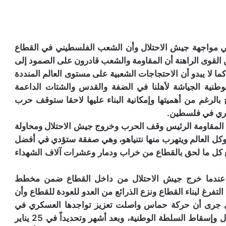
في مواجهة جيش الاحتلال وأن الشعب الفلسطيني في القطاع
 القوى الراهنة أن المقاومة والشعب قادرون على الصمود إلى
كما لا يبدو أن الاحتجاجات الشعبية على مستوى العالم المنددة
لوطنية الجياشة لأهلنا في الضفة والقدس والشتات الداعمة
بالرغم من أهميتها وإمكانية البناء عليها لاحقا ستوقف حرب
يجري في فلسطين.
المقاومة الرئيس وقف الحرب وخروج جيش الاحتلال ومحاولة
كل العالم ويتهرب منها نتنياهو، وهي صفقة ستؤدي في أفضل
مع كل ما لحق بالقطاع من خراب ودمار وعشرات آلاف الشهداء
لب المقاومة هذا يُرجعنا إلى خريف عام ٢٠٠٥ عندما خرج جيش الاحتلال من داخل القطاع ضمن مخطط
فرغ لبناء القطاع ونزع الذرائع من العدو للعودة للقطاع وأن
ي جرى أن حركة حماس واصلت تعزيز تواجدها العسكري في
قطاع غزة فقط بينما كثفت جهودها في الضفة لإفشال وإسقاط السلطة الوطنية، وبعد أشهر وتحديداً في 25 يناير