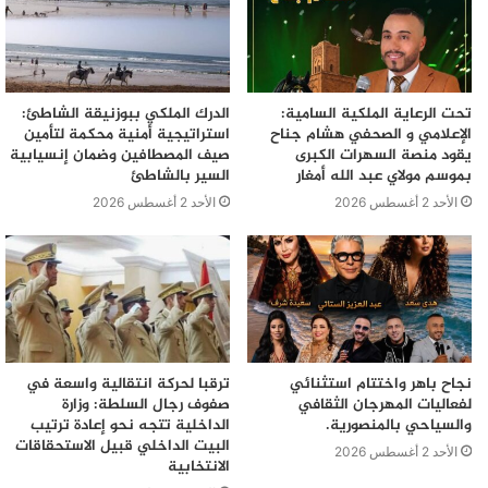
تحت الرعاية الملكية السامية:
الدرك الملكي ببوزنيقة الشاطئ:
الإعلامي و الصحفي هشام جناح
استراتيجية أمنية محكمة لتأمين
يقود منصة السهرات الكبرى
صيف المصطافين وضمان إنسيابية
بموسم مولاي عبد الله أمغار
السير بالشاطئ
الأحد 2 أغسطس 2026
الأحد 2 أغسطس 2026
نجاح باهر واختتام استثنائي
ترقبا لحركة انتقالية واسعة في
لفعاليات المهرجان الثقافي
صفوف رجال السلطة: وزارة
والسياحي بالمنصورية.
الداخلية تتجه نحو إعادة ترتيب
البيت الداخلي قبيل الاستحقاقات
الأحد 2 أغسطس 2026
الانتخابية