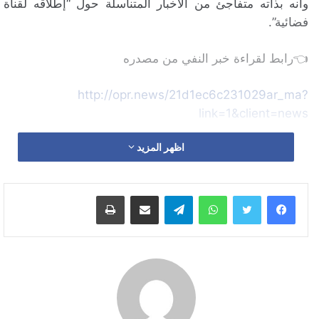
وأنه بذاته متفاجئ من الأخبار المتناسلة حول “إطلاقه لقناة
فضائية”.
👈رابط لقراءة خبر النفي من مصدره
http://opr.news/21d1ec6c231029ar_ma?
link=1&client=news
اظهر المزيد
واتساب
تيلقرام
مشاركة عبر البريد
طباعة