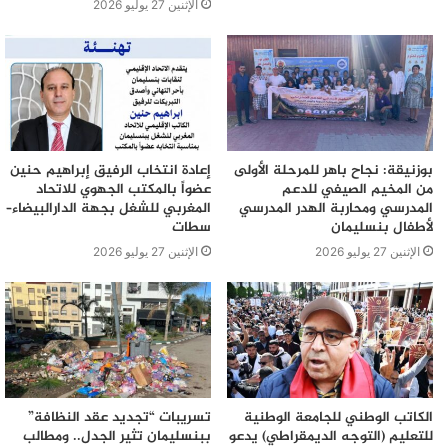
الإثنين 27 يوليو 2026
بوزنيقة: نجاح باهر للمرحلة الأولى
إعادة انتخاب الرفيق إبراهيم حنين
من المخيم الصيفي للدعم
عضواً بالمكتب الجهوي للاتحاد
المدرسي ومحاربة الهدر المدرسي
المغربي للشغل بجهة الدارالبيضاء–
لأطفال بنسليمان
سطات
الإثنين 27 يوليو 2026
الإثنين 27 يوليو 2026
الكاتب الوطني للجامعة الوطنية
تسريبات “تجديد عقد النظافة”
للتعليم (التوجه الديمقراطي) يدعو
ببنسليمان تثير الجدل.. ومطالب